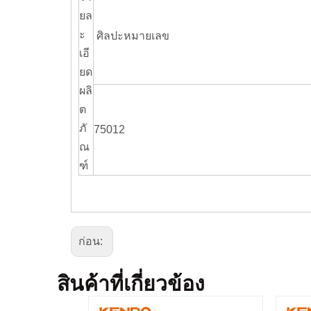
ยล
ะ
ศิลปะหมายเลข
เอี
ยด
ผลิ
ต
ภั
75012
ณ
ฑ์
ก่อน:
สินค้าที่เกี่ยวข้อง