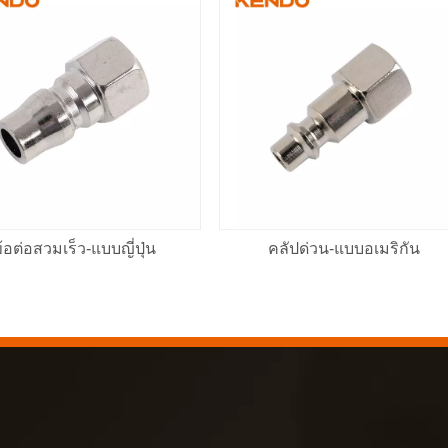
้อต่อสวมเร็ว-แบบญี่ปุ่น
คลัปด่วน-แบบอเมริกัน