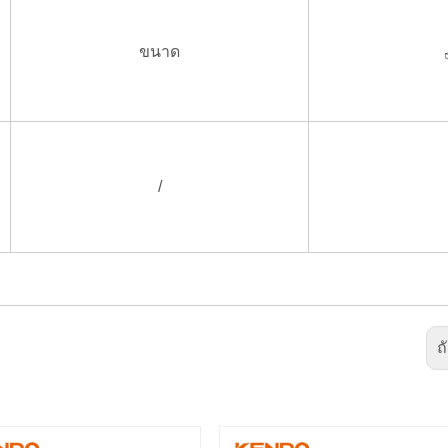
ขนาด
/
ถ