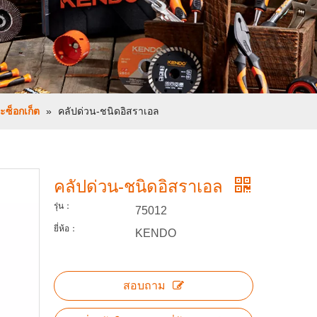
ซ็อกเก็ต
»
คลัปด่วน-ชนิดอิสราเอล
คลัปด่วน-ชนิดอิสราเอล
รุ่น：
75012
ยี่ห้อ：
KENDO
สอบถาม