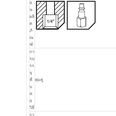
อ
น
ผลิ
ต
ภั
ณ
ฑ์
กา
รบ
รร
จุ
หี
ตุ่มคู่
บ
ห่
อ
วิธี
รา