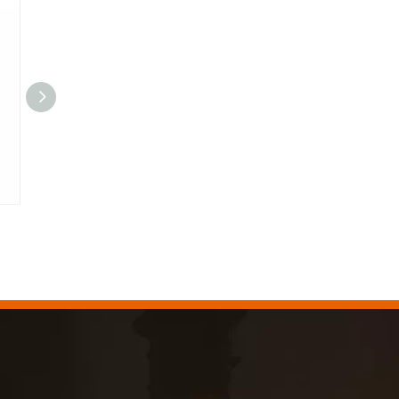
หัวจับลม 8mm
หัวจับล