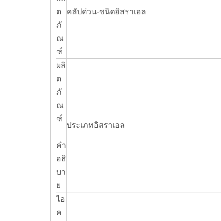
ต
คลัปด่วน-ชนิดอิสราเอล
ภั
ณ
ฑ์
ผลิ
ต
ภั
ณ
ฑ์
ประเภทอิสราเอล
คำ
อธิ
บา
ย
ไอ
ค