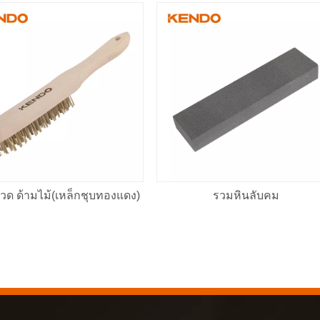
ด ด้ามไม้(เหล็กชุบทองแดง)
รวมหินลับคม