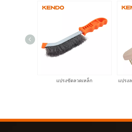
แปรงขัดลวดเหล็ก
แปรงลว