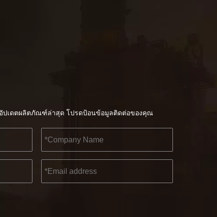
2565-11-21
KENDO ในนิทรรศการ BIG5 Dubai
ัปเดตผลิตภัณฑ์ล่าสุด โปรดป้อนข้อมูลติดต่อของคุณ
พันธมิตรและเพื่อน ๆ เรามีข่าวดีที่จะแบ่งปันกับคุณ