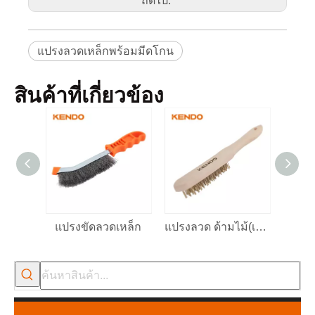
ถัดไป:
ผลิ
ต
ภั
ณ
ฑ์
บร
แปรงลวดเหล็กพร้อมมีดโกน
รจุ
ภั
ณ
ที่แขวนกระดาษ
ฑ์
สินค้าที่เกี่ยวข้อง
วิธี
รา
ยล
หมายเลข
ะ
ขนาด
ศิลปะ
เอี
ยด
สิ
น
31201
350 มม. / 14'
6
36
ค้า
แปรงขัดลวดเหล็ก
แปรงลวด ด้ามไม้(เหล็กชุบทองแดง)
รว
2565-11-21
KENDO ในนิทรรศการ BIG5 Dubai
พันธมิตรและเพื่อน ๆ เรามีข่าวดีที่จะแบ่งปันกับคุณ⚒ เราจะไป