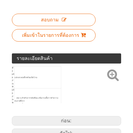
สอบถาม
เพิ่มเข้าในรายการที่ต้องการ
รายละเอียดสินค้า
ชื่
อ
ผลิ
ต
แปรงลวดเหล็กพร้อมมีดโกน
ภั
ณ
ฑ์
ผลิ
ต
ภั
เหมาะสำหรับการขจัดสีและสนิมรวมทั้งการทำความ
ณ
สะอาดที่ยาก
ฑ์
ลวดเหล็ก: 3 × 19 แถว
คมขูดเหล็กสำหรับขจัดอนุภาคที่ดื้อรั้นเป็นพิเศษ
คำ
ด้ามจับนุ่มลื่นตามหลักสรีรศาสตร์
อธิ
บา
ย
ก่อน:
ไอ
ค
อ
น