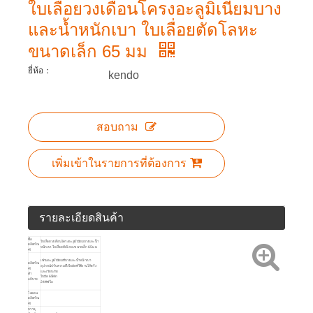
ใบเลื่อยวงเดือนโครงอะลูมิเนียมบาง
และน้ำหนักเบา ใบเลื่อยตัดโลหะ
ขนาดเล็ก 65 มม
ยี่ห้อ：
kendo
สอบถาม
เพิ่มเข้าในรายการที่ต้องการ
รายละเอียดสินค้า
ชื่อ
ใบเลื่อยวงเดือนโครงอะลูมิเนียมบางและน้ำ
ผลิตภัณ
หนักเบา ใบเลื่อยตัดโลหะขนาดเล็ก 65 มม
ฑ์
เฟรมอะลูมิเนียมที่บางและน้ำหนักเบา
ผลิตภัณ
อุปกรณ์ปรับความตึงใบมีดที่ใช้งานได้จริง
ฑ์
และเรียบง่าย
คำ
ใบมีด 65Mn
อธิบาย
24 ทีพีไอ
ไอคอน
ผลิตภัณ
ฑ์
บรรจุ