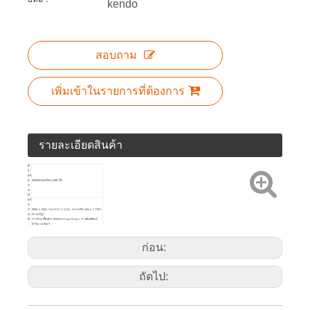
kendo
สอบถาม
เพิ่มเข้าในรายการที่ต้องการ
รายละเอียดสินค้า
ชื่
อ
ผลิ
ต
เลื่อยตัดแต่งกิ่งแบบพับได้
ภั
ณ
ฑ์
ผลิ
ต
ภั
เลื่อย: 3 ขอบ, ระยะห่าง: 3.0 มม., SK5 หรือ 65Mn, การดับ
ณ
ความถี่สูง,
ฑ์
การรักษาพื้นผิววานิชแบบ TransParent, การพิมพ์ซิลค์
สกรีน / เลเซอร์
คำ
ที่จับ: ด้ามจับนุ่ม ABS + TPR, การพิมพ์ PAD โลโก้ด้าน
อธิ
เดียว
บา
ก่อน:
ย
ไอ
ค
อ
น
ผลิ
ถัดไป:
ต
ภั
ณ
ฑ์
บร
รจุ
ภั
ณ
ผูกบนการ์ด