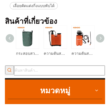
ฑ์
วิธี
เลื่อยตัดแต่งกิ่งแบบพับได้
รา
ยล
หมายเลข
ะ
ขนาด
ศิลปะ
เอี
ยด
สิ
น
30489
180 มม./7'
20
40
สินค้าที่เกี่ยวข้อง
ค้า
กระสอบสวน 272L
ความดันสวนน้ำปั๊มพ่นพ่น 16L
ความดันสวนน้ำปั๊มพ่นพ่น 5L
ท่อสว
หมวดหมู่